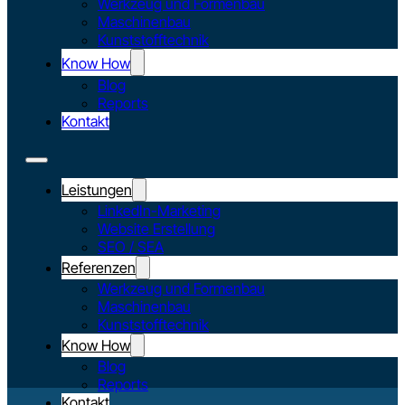
Werkzeug und Formenbau
Maschinenbau
Kunststofftechnik
Know How
Blog
Reports
Kontakt
Leistungen
LinkedIn-Marketing
Website Erstellung
SEO / SEA
Referenzen
Werkzeug und Formenbau
Maschinenbau
Kunststofftechnik
Know How
Blog
Reports
Kontakt