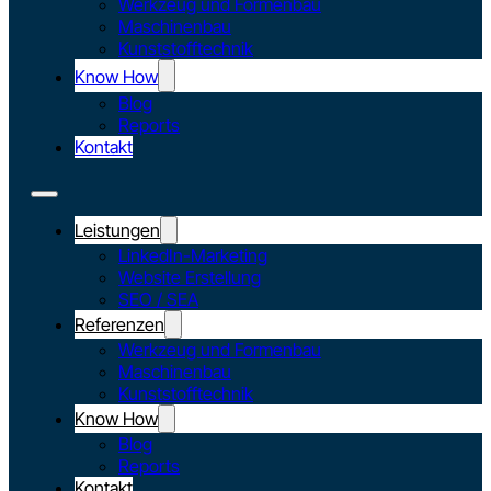
Werkzeug und Formenbau
Maschinenbau
Kunststofftechnik
Know How
Blog
Reports
Kontakt
Leistungen
LinkedIn-Marketing
Website Erstellung
SEO / SEA
Referenzen
Werkzeug und Formenbau
Maschinenbau
Kunststofftechnik
Know How
Blog
Reports
Kontakt