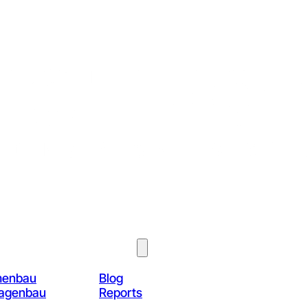
Über Uns
Know-How
menbau
Blog
lagenbau
Reports