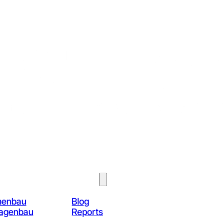
Über Uns
Know-How
menbau
Blog
lagenbau
Reports