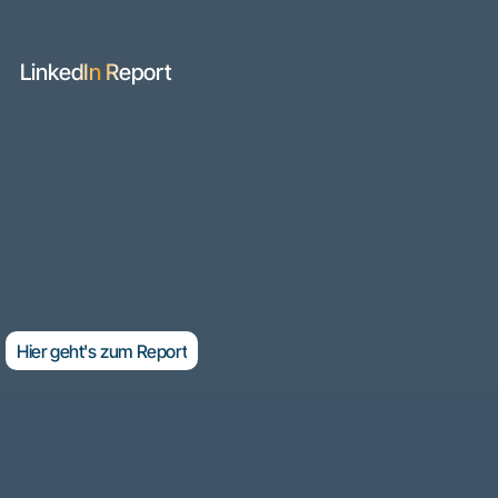
LinkedIn Report
b
Der Marketing-Heißkan
Lust, in die Umsetzung zu gehen? Dann lohnt sich ein Blic
rund um das Thema LinkedIn-Marketing für Fertigungsbet
e
Hier geht's zum Report