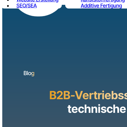
SEO/SEA
Additive Fertigung
Kontakt
Blog
B2B-Vertriebss
technische