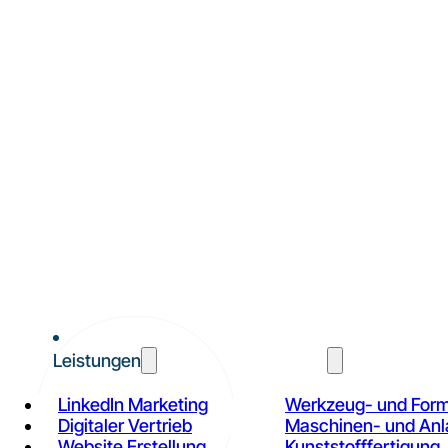
Leistungen
Branchen
LinkedIn Marketing
Werkzeug- und For
Digitaler Vertrieb
Maschinen- und An
Website Erstellung
Kunststofffertigung