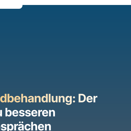
ndbehandlung: Der
u besseren
esprächen