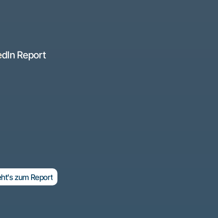
edIn Report
r Marketing-Heißkanal 
n die Umsetzung zu gehen? Dann lohnt sich ein Blick in un
 das Thema LinkedIn-Marketing für Fertigungsbetriebe. E
eht's zum Report