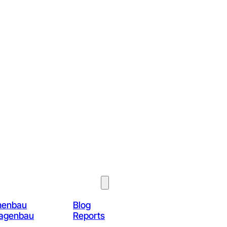
Über Uns
Know-How
menbau
Blog
lagenbau
Reports