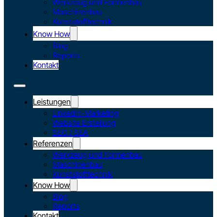
Werkzeug und Formenbau
Maschinenbau
Kunststofftechnik
Know How
Blog
Reports
Kontakt
Leistungen
LinkedIn-Marketing
Website Erstellung
SEO / SEA
Referenzen
Werkzeug und Formenbau
Maschinenbau
Kunststofftechnik
Know How
Blog
Reports
Kontakt